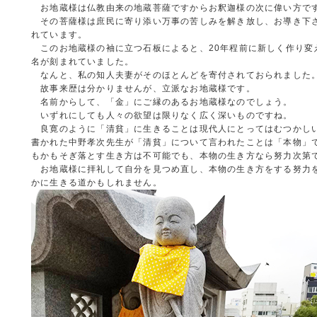
お地蔵様は仏教由来の地蔵菩薩ですからお釈迦様の次に偉い方で
その菩薩様は庶民に寄り添い万事の苦しみを解き放し、お導き下
れています。
このお地蔵様の袖に立つ石板によると、20年程前に新しく作り変
名が刻まれていました。
なんと、私の知人夫妻がそのほとんどを寄付されておられました
故事来歴は分かりませんが、立派なお地蔵様です。
名前からして、「金」にご縁のあるお地蔵様なのでしょう。
いずれにしても人々の欲望は限りなく広く深いものですね。
良寛のように「清貧」に生きることは現代人にとってはむつかし
書かれた中野孝次先生が「清貧」について言われたことは「本物」
もかもそぎ落とす生き方は不可能でも、本物の生き方なら努力次第
お地蔵様に拝礼して自分を見つめ直し、本物の生き方をする努力
かに生きる道かもしれません。