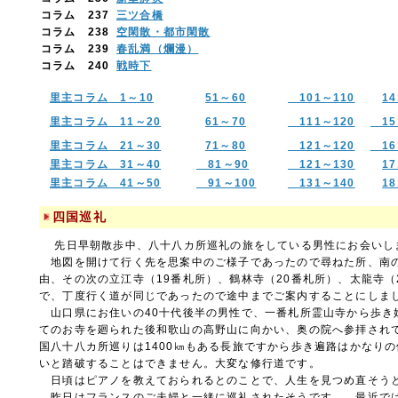
コラム 237
三ツ合橋
コラム 238
空閑散・都市閑散
コラム 239
春乱満（爛漫）
コラム 240
戦時下
里主コラム 1～10
51～60
101～110
1
里主コラム 11～20
61～70
111～120
15
里主コラム 21～30
71～80
121～120
16
里主コラム 31～40
81～90
121～130
1
里主コラム 41～50
91～100
131～140
1
四国巡礼
先日早朝散歩中、八十八カ所巡礼の旅をしている男性にお会いし
地図を開けて行く先を思案中のご様子であったので尋ねた所、南の
由、その次の立江寺（19番札所）、鶴林寺（20番札所）、太龍寺（
で、丁度行く道が同じであったので途中までご案内することにしま
山口県にお住いの40十代後半の男性で、一番札所霊山寺から歩き
てのお寺を廻られた後和歌山の高野山に向かい、奥の院へ参拝され
国八十八カ所巡りは1400㎞もある長旅ですから歩き遍路はかなり
いと踏破することはできません。大変な修行道です。
日頃はピアノを教えておられるとのことで、人生を見つめ直そう
昨日はフランスのご夫婦と一緒に巡礼されたそうです。 最近で