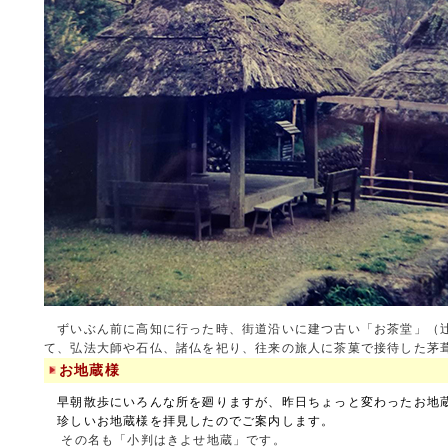
ずいぶん前に高知に行った時、街道沿いに建つ古い「お茶堂」（
て、弘法大師や石仏、諸仏を祀り、往来の旅人に茶菓で接待した茅
お地蔵様
早朝散歩にいろんな所を廻りますが、昨日ちょっと変わったお地
珍しいお地蔵様を拝見したのでご案内します。
その名も「小判はきよせ地蔵」です。