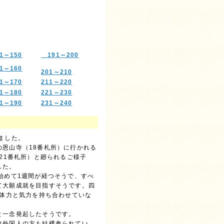
41～150
191～200
1～160
201～210
1～170
211～220
71～180
221～230
81～190
231～240
ました。
恩山寺（18番札所）に行かれる
21番札所）と廻られるご様子
した。
始めて1週間が経つそうで、すべ
て大願成就を目指すそうです。四
の体力と気力を持ち合わせていな
と一念発起したそうです。
は外国人の方も結構参られてい