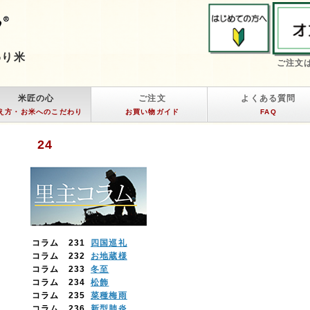
わり米
ご注文
米匠の心
ご注文
よくある質問
え方・お米へのこだわり
お買い物ガイド
FAQ
24
コラム 231
四国巡礼
コラム 232
お地蔵様
コラム 233
冬至
コラム 234
松飾
コラム 235
菜種梅雨
コラム 236
新型肺炎