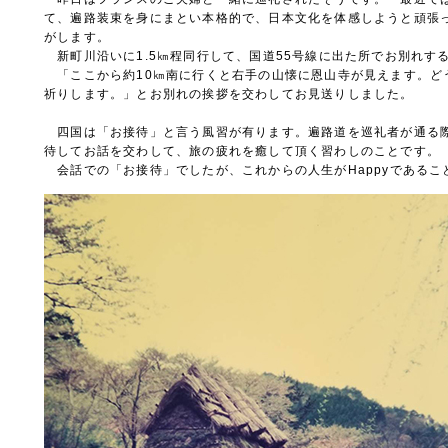
て、遍路装束を身にまとい本格的で、日本文化を体感しようと頑張
がします。
新町川沿いに1.5㎞程同行して、国道55号線に出た所でお別れす
「ここから約10㎞南に行くと右手の山懐に恩山寺が見えます。ど
祈りします。」とお別れの挨拶を交わしてお見送りしました。
四国は「お接待」と言う風習が有ります。遍路道を巡礼者が通る
待してお話を交わして、旅の疲れを癒して頂く習わしのことです。
会話での「お接待」でしたが、これからの人生がHappyであるこ