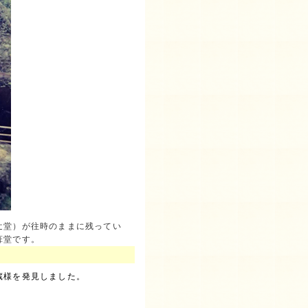
辻堂）が往時のままに残ってい
葺堂です。
蔵様を発見しました。