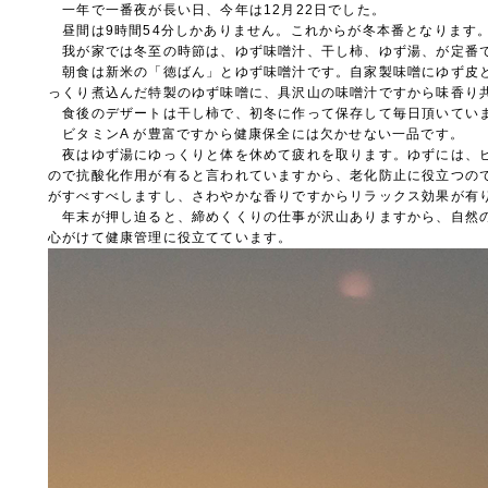
一年で一番夜が長い日、今年は12月22日でした。
昼間は9時間54分しかありません。これからが冬本番となります
我が家では冬至の時節は、ゆず味噌汁、干し柿、ゆず湯、が定番
朝食は新米の「徳ばん」とゆず味噌汁です。自家製味噌にゆず皮
っくり煮込んだ特製のゆず味噌に、具沢山の味噌汁ですから味香り
食後のデザートは干し柿で、初冬に作って保存して毎日頂いてい
ビタミンA が豊富ですから健康保全には欠かせない一品です。
夜はゆず湯にゆっくりと体を休めて疲れを取ります。ゆずには、ビ
ので抗酸化作用が有ると言われていますから、老化防止に役立つので
がすべすべしますし、さわやかな香りですからリラックス効果が有
年末が押し迫ると、締めくくりの仕事が沢山ありますから、自然
心がけて健康管理に役立てています。